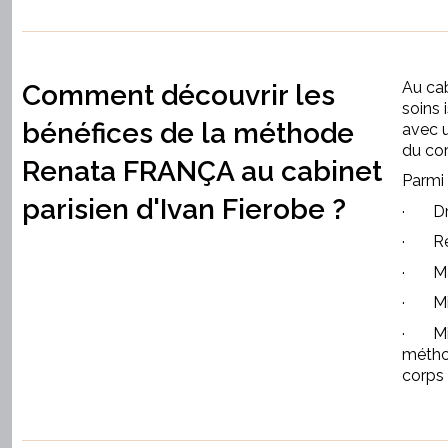
Au cab
Comment découvrir les
soins 
bénéfices de la méthode
avec u
du cor
Renata FRANÇA au cabinet
Parmi 
parisien d'Ivan Fierobe ?
·
D
·
R
·
M
·
M
·
Mi
métho
corps