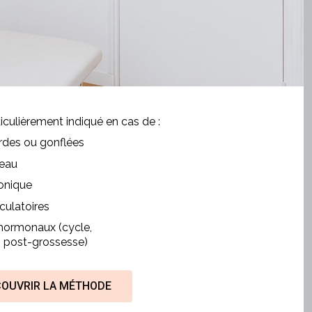
ticulièrement indiqué en cas de :
des ou gonflées
’eau
onique
culatoires
hormonaux (cycle,
 post-grossesse)
OUVRIR LA MÉTHODE