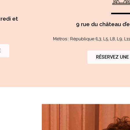
redi et
9 rue du château d’e
Métros : République (L3, L5, L8, L9, L
E
RÉSERVEZ UNE