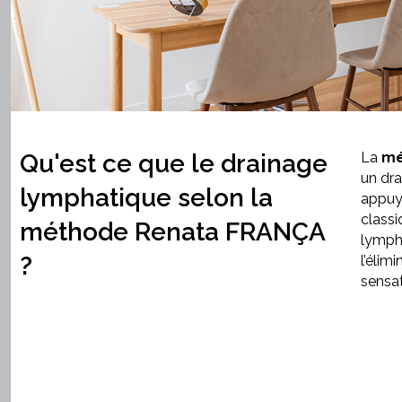
Qu'est ce que le drainage
La
mé
un dra
lymphatique selon la
appuyé
classi
méthode Renata FRANÇA
lympha
?
l’élim
sensat